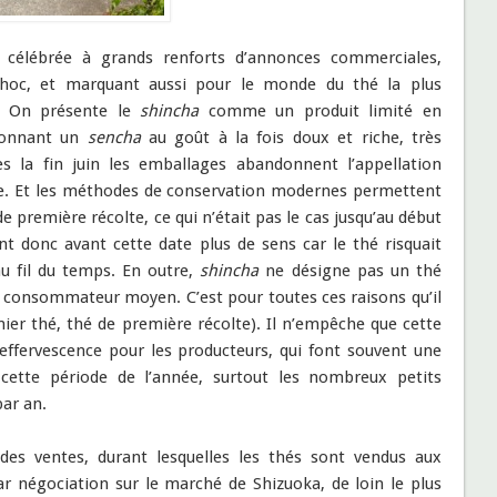
t célébrée à grands renforts d’annonces commerciales,
hoc, et marquant aussi pour le monde du thé la plus
e. On présente le
shincha
comme un produit limité en
 donnant un
sencha
au goût à la fois doux et riche, très
ès la fin juin les emballages abandonnent l’appellation
me. Et les méthodes de conservation modernes permettent
remière récolte, ce qui n’était pas le cas jusqu’au début
t donc avant cette date plus de sens car le thé risquait
au fil du temps. En outre,
shincha
ne désigne pas un thé
e consommateur moyen. C’est pour toutes ces raisons qu’il
ier thé, thé de première récolte). Il n’empêche que cette
fervescence pour les producteurs, qui font souvent une
à cette période de l’année, surtout les nombreux petits
par an.
des ventes, durant lesquelles les thés sont vendus aux
r négociation sur le marché de Shizuoka, de loin le plus