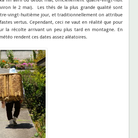
a fin avril ou début mai, officiellement quatre-vingt-huit
viron le 2 mai). Les thés de la plus grande qualité sont
tre-vingt-huitième jour, et traditionnellement on attribue
 fastes vertus. Cependant, ceci ne vaut en réalité que pour
our la récolte arrivant un peu plus tard en montagne. En
 météo rendent ces dates assez aléatoires.