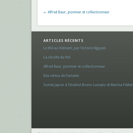
← Alfred Baur, pionnier et collectionneur
ARTICLES RÉCENTS
Le thé au Vietnam, par Victoire Nguyen
La récolte du thé
Alfred Baur, pionnier et collectionneur
Des vertus de l’umami
Soirée Japon à l’Institut Bruno Lussato et Marina Fédier