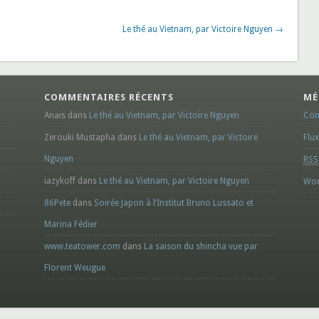
Le thé au Vietnam, par Victoire Nguyen →
COMMENTAIRES RÉCENTS
MÉ
Anais dans
Le thé au Vietnam, par Victoire Nguyen
Con
Zerouki Mustapha dans
Le thé au Vietnam, par Victoire
Flu
Nguyen
RSS
iazykoff dans
Le thé au Vietnam, par Victoire Nguyen
Wor
86Pete
dans
Soirée Japon à l’Institut Bruno Lussato et
Marina Fédier
www.teatower.com
dans
La saison du shincha vue par
Florent Weugue