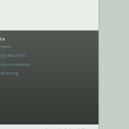
TA
nexion
x
RSS
des articles
des commentaires
dPress.org