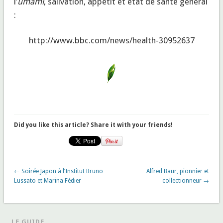
l’
umami
, salivation, appétit et état de santé général
:
http://www.bbc.com/news/health-30952637
Did you like this article? Share it with your friends!
← Soirée Japon à l’Institut Bruno
Alfred Baur, pionnier et
Lussato et Marina Fédier
collectionneur →
LE GUIDE