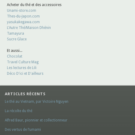
Acheter du thé et des accessoires
Unami-store.com
Thes-du-Japon.com
yasukakegawa.com
L’Autre Thé/Maison Dhénin
Tamayura
Sucre Glace
Et aussi...
Chocolat
Travel Culture Mag
Les lectures de Lili
Déco D'ici et D'ailleurs
ARTICLES RÉCENTS
Le thé au Vietnam, par Victoire Nguyen
La récolte du thé
Alfred Baur, pionnier et collectionneur
Des vertus de l’umami