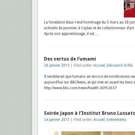
La fondation Baur rend hommage du 5 mars au 28 juin 
activités de pionnier à Ceylan et de collectionneur d’ar
Après son apprentissage, il est …
Des vertus de l’umami
26 janvier 2015
| Filed under:
Accueil
,
Découvrir le thé
Il semblerait que l’umami ait encore de nombreuses ver
aujourd’hui sur BBCNews, et qui met en avant les liens e
http://www.bbc.com/news/health-30952637
Soirée Japon à l’Institut Bruno Lussat
24 janvier 2015
| Filed under:
Accueil
,
Evénements